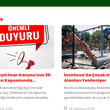
ER
ayılı İmar Kanunu'nun 39.
İncirliova'da Çocuk 
i Kapsamında...
Alanları Yenileniyor
a Kaymakamlığı İlçe Emniyet
İncirliova Belediyesi, Beledi
ü Suç Önleme ve Soruşturma
Aytekin Kaya'nın öncülüğünd
liği tarafından yapılan tespitler
genelindeki park ve çocuk oy
sunda, aşağıda adresleri
daha güvenli, modern ve kull
 yapıların metruk bina niteliğinde
getirmek amacıyla bakım, o
tos 2026
28 Temmuz 2026