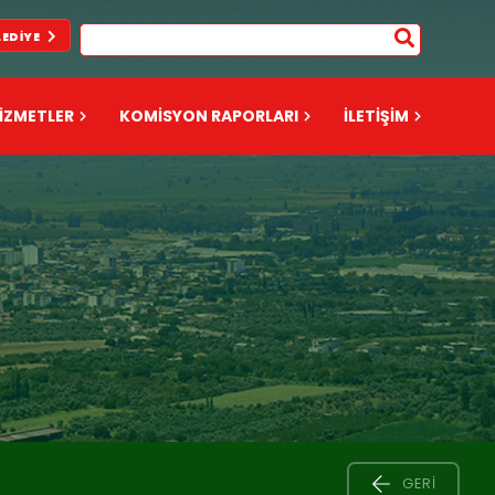
LEDIYE
İZMETLER
KOMİSYON RAPORLARI
İLETİŞİM
GERI