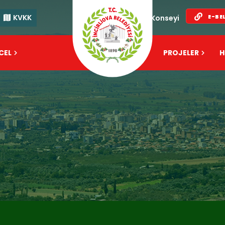
KVKK
E-BE
Kent Konseyi
CEL
FAALİYET
PROJELER
H