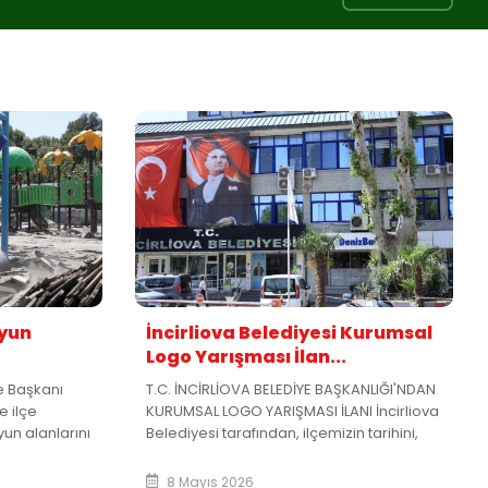
Oyun
İncirliova Belediyesi Kurumsal
Logo Yarışması İlan...
ye Başkanı
T.C. İNCİRLİOVA BELEDİYE BAŞKANLIĞI'NDAN
e ilçe
KURUMSAL LOGO YARIŞMASI İLANI İncirliova
un alanlarını
Belediyesi tarafından, ilçemizin tarihini,
anışlı hale
kültürel değerlerini, tarımsal zenginliğini
narım ve
ve çağdaş belediyecilik vizyonunu
8 Mayıs 2026