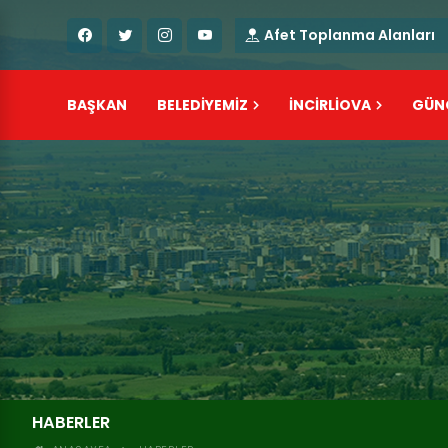
Afet Toplanma Alanları
BAŞKAN
BELEDİYEMİZ
İNCİRLİOVA
GÜN
HABERLER