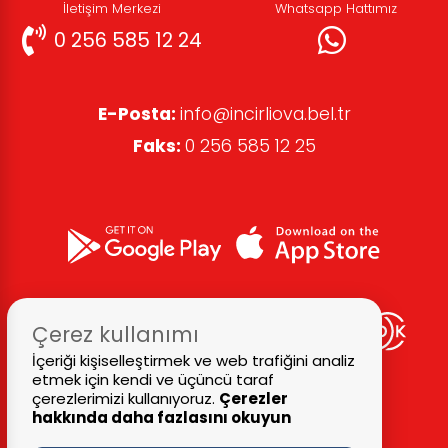
İletişim Merkezi
Whatsapp Hattımız
0 256 585 12 24
E-Posta:
info@incirliova.bel.tr
Faks:
0 256 585 12 25
Çerez kullanımı
İçeriği kişiselleştirmek ve web trafiğini analiz
etmek için kendi ve üçüncü taraf
çerezlerimizi kullanıyoruz.
Çerezler
hakkında daha fazlasını okuyun