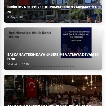
İNCIRLIOVA BELEDIYESI KURUMSAL LOGO YARIŞMASI İLA
NI
8 Mayıs 2026
BAŞKAN AYTEKIN KAYA ILKLERE IMZA ATMAYA DEVAM ED
IYOR
16 Haziran 2025