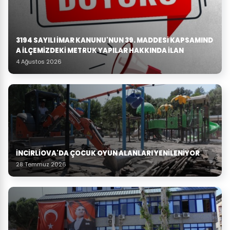
3194 SAYILI İMAR KANUNU'NUN 39. MADDESI KAPSAMIND
A İLÇEMIZDEKI METRUK YAPILAR HAKKINDA İLAN
4 Ağustos 2026
İNCIRLIOVA'DA ÇOCUK OYUN ALANLARI YENILENIYOR
28 Temmuz 2026