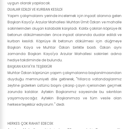
uygun olarak yapılacak.
DUALAR EDİLDİ VE KURBAN KESİLDİ
Yapım çalışmalarını yerinde incelemek için inşaat alanına gelen
Başkan Kaya'yı Arzular Mahallesi Muhtarı Ümit Özkan ve mahalle
sakinlerinden oluşan kalabalık karşıladı. Kalıbı çakılan köprüye ilk
betonun dökülmesinden önce inşaat alanında dualar edildi ve
kurban kesildi. Köprüye ilk betonun dökülmesi için düğmeye
Başkan Kaya ve Muhtar Özkan birlikte bastı. Özkan aynı
zamanda Başkan Kaya'ya Arzular Mahallesi sakinleri adına
hediye takdiminde de bulundu.
BAŞKAN KAYA'YA TEŞEKKÜR
Muhtar Özkan köprünün yapım çalışmalarına başlanılmasından
duyduğu memnuniyeti dile getirerek, "Yıllarca vatandaşlarımız
zeytine giderken üstünü başını çıkarıp çayın içerisinden geçmek
zorunda kaldılar. Aytekin Başkanımız sayesinde bu sıkıntıları
yaşamayacağız. Aytekin Başkanımıza ve tüm vesile olan
herkese teşekkür ediyorum." dedi.
HERKES ÇOK RAHAT EDECEK