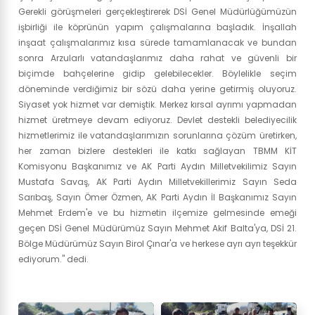
Gerekli görüşmeleri gerçekleştirerek DSİ Genel Müdürlüğümüzün
işbirliği ile köprünün yapım çalışmalarına başladık. İnşallah
inşaat çalışmalarımız kısa sürede tamamlanacak ve bundan
sonra Arzularlı vatandaşlarımız daha rahat ve güvenli bir
biçimde bahçelerine gidip gelebilecekler. Böylelikle seçim
döneminde verdiğimiz bir sözü daha yerine getirmiş oluyoruz.
Siyaset yok hizmet var demiştik. Merkez kırsal ayrımı yapmadan
hizmet üretmeye devam ediyoruz. Devlet destekli belediyecilik
hizmetlerimiz ile vatandaşlarımızın sorunlarına çözüm üretirken,
her zaman bizlere destekleri ile katkı sağlayan TBMM KİT
Komisyonu Başkanımız ve AK Parti Aydın Milletvekilimiz Sayın
Mustafa Savaş, AK Parti Aydın Milletvekillerimiz Sayın Seda
Sarıbaş, Sayın Ömer Özmen, AK Parti Aydın İl Başkanımız Sayın
Mehmet Erdem'e ve bu hizmetin ilçemize gelmesinde emeği
geçen DSİ Genel Müdürümüz Sayın Mehmet Akif Balta'ya, DSİ 21.
Bölge Müdürümüz Sayın Birol Çınar'a ve herkese ayrı ayrı teşekkür
ediyorum." dedi.