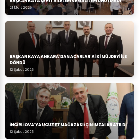
BAŞKAN KAYA ŞEHIT AILELERI VE GAZILERI UNUTMADI
21 Mart 2025
BAŞKAN KAYA ANKARA'DAN ACARLAR'A IKI MÜJDEYI ILE
DÖNDÜ
12 Şubat 2025
İNCIRLIOVA'YA UCUZ ET MAĞAZASI İÇIN İMZALAR ATILDI
12 Şubat 2025