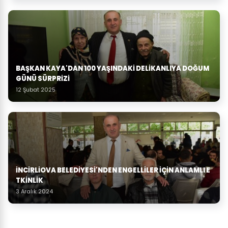
BAŞKAN KAYA'DAN 100 YAŞINDAKI DELIKANLIYA DOĞUM
GÜNÜ SÜRPRIZI
12 Şubat 2025
İNCIRLIOVA BELEDIYESI'NDEN ENGELLILER IÇIN ANLAMLI E
TKINLIK
3 Aralık 2024