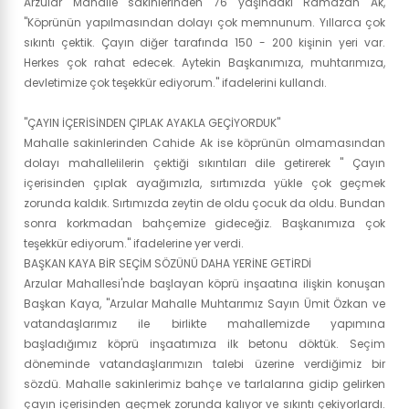
Arzular Mahalle sakinlerinden 76 yaşındaki Ramazan Ak,
"Köprünün yapılmasından dolayı çok memnunum. Yıllarca çok
sıkıntı çektik. Çayın diğer tarafında 150 - 200 kişinin yeri var.
Herkes çok rahat edecek. Aytekin Başkanımıza, muhtarımıza,
devletimize çok teşekkür ediyorum." ifadelerini kullandı.
"ÇAYIN İÇERİSİNDEN ÇIPLAK AYAKLA GEÇİYORDUK"
Mahalle sakinlerinden Cahide Ak ise köprünün olmamasından
dolayı mahallelilerin çektiği sıkıntıları dile getirerek " Çayın
içerisinden çıplak ayağımızla, sırtımızda yükle çok geçmek
zorunda kaldık. Sırtımızda zeytin de oldu çocuk da oldu. Bundan
sonra korkmadan bahçemize gideceğiz. Başkanımıza çok
teşekkür ediyorum." ifadelerine yer verdi.
BAŞKAN KAYA BİR SEÇİM SÖZÜNÜ DAHA YERİNE GETİRDİ
Arzular Mahallesi'nde başlayan köprü inşaatına ilişkin konuşan
Başkan Kaya, "Arzular Mahalle Muhtarımız Sayın Ümit Özkan ve
vatandaşlarımız ile birlikte mahallemizde yapımına
başladığımız köprü inşaatımıza ilk betonu döktük. Seçim
döneminde vatandaşlarımızın talebi üzerine verdiğimiz bir
sözdü. Mahalle sakinlerimiz bahçe ve tarlalarına gidip gelirken
çayın içerisinden geçmek zorunda kalıyor ve sıkıntı çekiyorlardı.