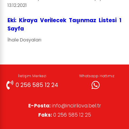
13.12.2021
Eki: Kiraya Verilecek Taşınmaz Listesi 1
Sayfa
İhale Dosyaları
İletişim Merkezi
Whatsapp Hattımız
0 256 585 12 24
E-Posta:
info@incirliova.bel.tr
Faks:
0 256 585 12 25