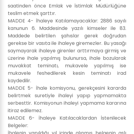
saatinden önce Emlak ve İstimlak Müdürlüğüne
teslim etmek şarttır.
MADDE 4- İhaleye Katılamayacaklar: 2886 sayılı
kanunun 6. Maddesinde yazılı kimseler ile 83.
Maddede belirtilen şahıslar gerek doğrudan
gerekse bir vasıta ile ihaleye giremezler. Bu yasağı
saymayarak ihaleye girenler arttırmaya girmiş ve
üzerine ihale yapılmış bulunursa, ihale bozularak
muvakkat teminatı, mukavele yapılmış ise
mukavele feshedilerek kesin teminatı irad
kaydedilir.
MADDE 5- İhale komisyonu, gerekçesini kararda
belirtmek suretiyle ihaleyi yapıp yapmamakta
serbesttir. Komisyonun ihaleyi yapmama kararına
itiraz edilemez.
MADDE 6- İhaleye Katılacaklardan İstenilecek
Belgeler:
İhalenin yapıldığı yıl içinde alınmış belgenin aslı