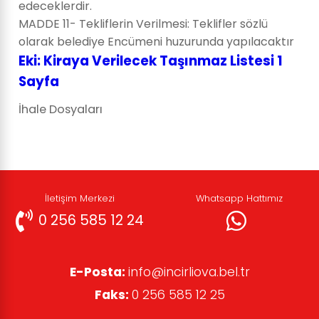
edeceklerdir.
MADDE 11- Tekliflerin Verilmesi: Teklifler sözlü
olarak belediye Encümeni huzurunda yapılacaktır
Eki: Kiraya Verilecek Taşınmaz Listesi 1
Sayfa
İhale Dosyaları
İletişim Merkezi
Whatsapp Hattımız
0 256 585 12 24
E-Posta:
info@incirliova.bel.tr
Faks:
0 256 585 12 25