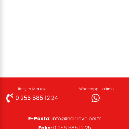
İletişim Merkezi
Whatsapp Hattımız
0 256 585 12 24
E-Posta:
info@incirliova.bel.tr
Faks:
0 256 585 12 25