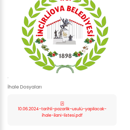
.
İhale Dosyaları
10.06.2024-tari̇hli̇-pazarlik-usulü-yapilacak-
i̇hale-i̇lani-li̇stesi̇.pdf