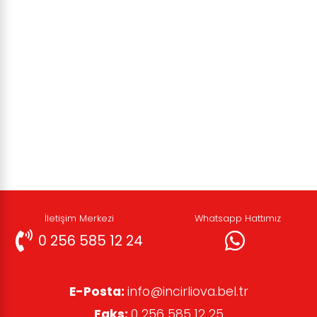
İletişim Merkezi
Whatsapp Hattımız
0 256 585 12 24
E-Posta:
info@incirliova.bel.tr
Faks:
0 256 585 12 25