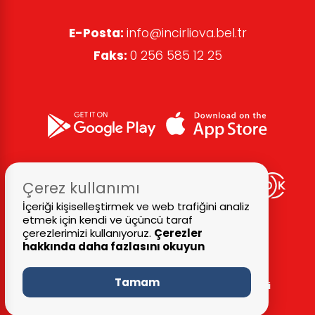
E-Posta:
info@incirliova.bel.tr
Faks:
0 256 585 12 25
Çerez kullanımı
İçeriği kişiselleştirmek ve web trafiğini analiz
etmek için kendi ve üçüncü taraf
çerezlerimizi kullanıyoruz.
Çerezler
hakkında daha fazlasını okuyun
Tamam
© 2026 Tüm Hakları Saklıdır
İncirliova Belediyesi